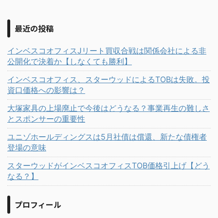
最近の投稿
インベスコオフィスJリート買収合戦は関係会社による非
公開化で決着か【しなくても勝利】
インベスコオフィス、スターウッドによるTOBは失敗。投
資口価格への影響は？
大塚家具の上場廃止で今後はどうなる？事業再生の難しさ
とスポンサーの重要性
ユニゾホールディングスは5月社債は償還、新たな債権者
登場の意味
スターウッドがインベスコオフィスTOB価格引上げ【どう
なる？】
プロフィール