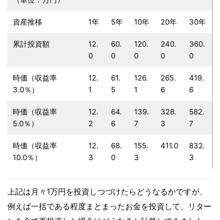
資産推移
1年
5年
10年
20年
30年
累計投資額
12.
60.
120.
240.
360.
0
0
0
0
0
時価（収益率
12.
61.
126.
265.
419.
3.0％）
1
5
1
6
6
時価（収益率
12.
64.
139.
328.
582.
5.0％）
2
6
7
3
7
時価（収益率
12.
68.
155.
411.0
832.
10.0％）
3
0
3
3
上記は月々1万円を投資しつづけたらどうなるかですが、
例えば一括である程度まとまったお金を投資して、リター